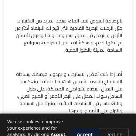
بالإضافة للغوص تحت الماء، ستجد المزيد من الاختيارات
مثل الرحلات البحرية الفاخرة التي تتيح لك الابتعاد أكثر عن
الأرض والتوغل في عمق البحر ومحاولة الوصول لأماكن
لم تطئها قدم، واستكشاف الجزر المترامية، ومواقع
السباحة المليئة بالكنوز الخفية.
أما إذا كنت تفضل الاسترخاء والهدوء، فيمكنك ببساطة
الاستمتاع بآشعة الشمس الذهبية الدافئة المنعكسة
على الرمال البيضاء لشواطيء المملكة، على طول
الساحل سواء المطل على البحر الأحمر أو الخليج العربي،
والانغماس في النشاطات المائية المثيرة مثل السباحة
والتزلج على الأمواج، وغيرها.
We use cookies to improve
your experience and for
في الختام
، إذا كنت من عشاق الصحراء، أو من الباحثين
Accept
Decline
analytics. By clicking
Accept
,